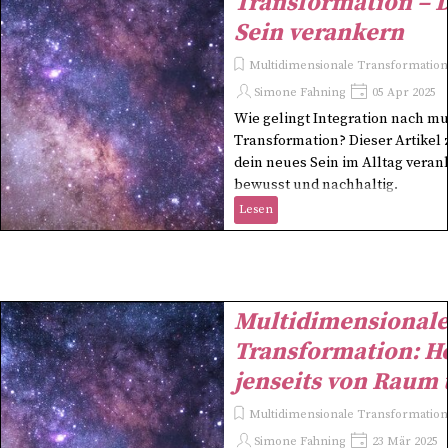
Transformation – 
Sein verankern
Multidimensionale Transformation 
Simone Fahning
05 Apr 2025
Wie gelingt Integration nach m
Transformation? Dieser Artikel z
dein neues Sein im Alltag verank
bewusst und nachhaltig.
Lesen
Multidimensional
Transformation: H
jenseits von Raum 
Multidimensionale Transformation 
Simone Fahning
23 Mär 2025