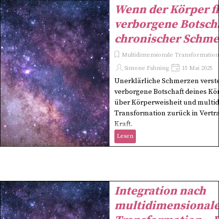
Wenn der Körper fl
verborgene Botsch
chronischer Schme
Multidimensionale Transformation 
Simone Fahning
15 Mai 2025
Unerklärliche Schmerzen verste
verborgene Botschaft deines Kö
über Körperweisheit und multi
Transformation zurück in Vertr
Kraft.
Lesen
Integration nach
multidimensional