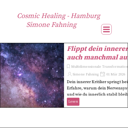
Direkt zum Seiteninhalt
Cosmic Healing - Hamburg
Simone Fahning
Menü übe
Flippt dein innerer
auch manchmal au
Multidimensionale Transformation 
Simone Fahning
01 Mär 2026
Dein innerer Kritiker springt bei
Erfahre, warum dein Nervensys
und wie du innerlich stabil bleib
Lesen