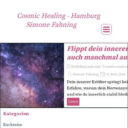
Direkt zum Seiteninhalt
Cosmic Healing - Hamburg
Simone Fahning
Menü übe
Flippt dein innerer
auch manchmal au
Multidimensionale Transformation 
Simone Fahning
01 Mär 2026
Dein innerer Kritiker springt bei
Erfahre, warum dein Nervensys
und wie du innerlich stabil bleib
Lesen
Block überspringen Kategorien
Kategorien
Buchreise