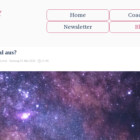
g
Home
Coa
Newsletter
B
al aus?
 Level
· Sonntag 01 Mär 2026 ·
11:00