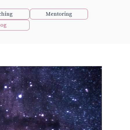
Menü überspringen
ching
Mentoring
log