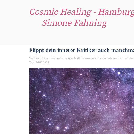
Direkt zum Seiteninhalt
Cosmic Healing - Hambur
Simone Fahning
Flippt dein innerer Kritiker auch manchm
Veröffentlicht von
Simone Fahning
in
Multidimensionale Transformation – Dein nächstes
Tags:
26.02.2026